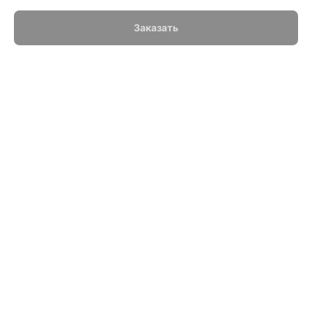
Заказать
Стандартная ограда (металлическая) на могилу