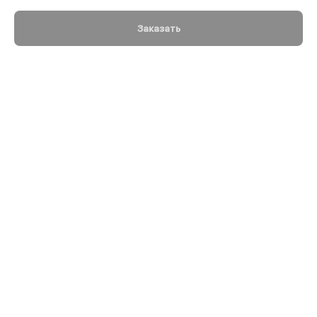
Заказать
Для захоронения в землю или в нишу колумбария